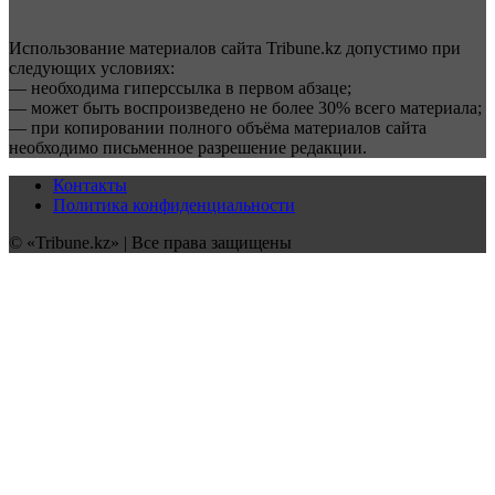
Использование материалов сайта Tribune.kz допустимо при
следующих условиях:
— необходима гиперссылка в первом абзаце;
— может быть воспроизведено не более 30% всего материала;
— при копировании полного объёма материалов сайта
необходимо письменное разрешение редакции.
Контакты
Политика конфиденциальности
© «Tribune.kz» | Все права защищены