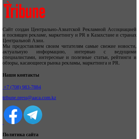
Сайт создан Центрально-Азиатской Рекламной Ассоциацией
и посвящен рекламе, маркетингу и PR в Казахстане и странах
Центральной Азии.
Мы предоставляем своим читателям самые свежие новости,
актуальную информацию, интервью с ведущими
специалистами, интересные и полезные статьи, рейтинги и
обзоры, касающиеся рынка рекламы, маркетинга и PR.
Наши контакты
+7 (708) 983-7884
tribune.press@aaca.com.kz
Политика сайта