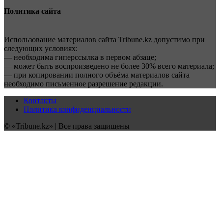
Политика сайта
Использование материалов сайта Tribune.kz допустимо при
следующих условиях:
— необходима гиперссылка в первом абзаце;
— может быть воспроизведено не более 30% всего материала;
— при копировании полного объёма материалов сайта
необходимо письменное разрешение редакции.
Контакты
Политика конфиденциальности
© «Tribune.kz» | Все права защищены