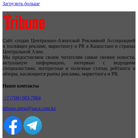
Загрузить больше
Сайт создан Центрально-Азиатской Рекламной Ассоциацией
и посвящен рекламе, маркетингу и PR в Казахстане и странах
Центральной Азии.
Мы предоставляем своим читателям самые свежие новости,
актуальную информацию, интервью с ведущими
специалистами, интересные и полезные статьи, рейтинги и
обзоры, касающиеся рынка рекламы, маркетинга и PR.
Наши контакты
+7 (708) 983-7884
tribune.press@aaca.com.kz