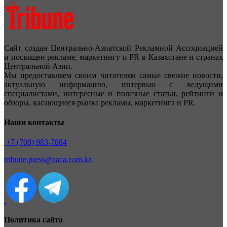
Сайт создан Центрально-Азиатской Рекламной Ассоциацией
и посвящен рекламе, маркетингу и PR в Казахстане и странах
Центральной Азии.
Мы предоставляем своим читателям самые свежие новости,
актуальную информацию, интервью с ведущими
специалистами, интересные и полезные статьи, рейтинги и
обзоры, касающиеся рынка рекламы, маркетинга и PR.
Наши контакты
+7 (708) 983-7884
tribune.press@aaca.com.kz
Политика сайта