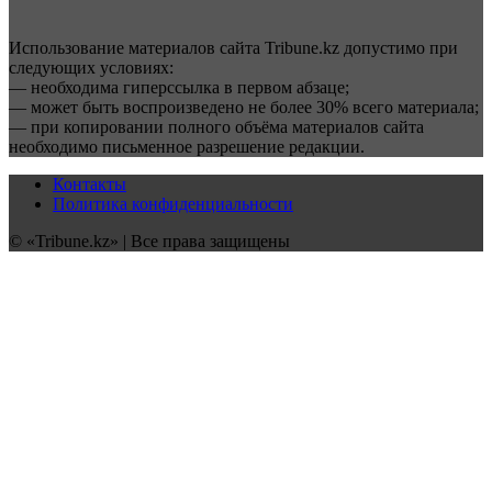
Использование материалов сайта Tribune.kz допустимо при
следующих условиях:
— необходима гиперссылка в первом абзаце;
— может быть воспроизведено не более 30% всего материала;
— при копировании полного объёма материалов сайта
необходимо письменное разрешение редакции.
Контакты
Политика конфиденциальности
© «Tribune.kz» | Все права защищены