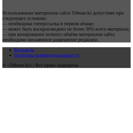
Использование материалов сайта Tribune.kz допустимо при
следующих условиях:
— необходима гиперссылка в первом абзаце;
— может быть воспроизведено не более 30% всего материала;
— при копировании полного объёма материалов сайта
необходимо письменное разрешение редакции.
Контакты
Политика конфиденциальности
© «Tribune.kz» | Все права защищены