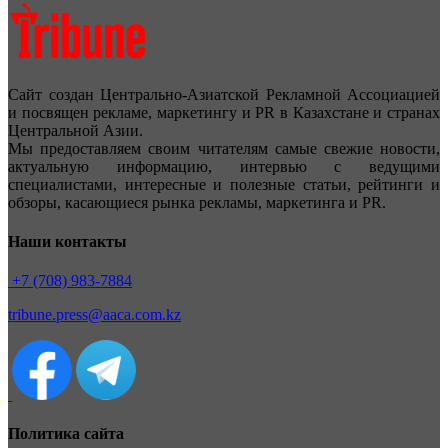
Сайт создан Центрально-Азиатской Рекламной Ассоциацией
и посвящен рекламе, маркетингу и PR в Казахстане и странах
Центральной Азии.
Мы предоставляем своим читателям самые свежие новости,
актуальную информацию, интервью с ведущими
специалистами, интересные и полезные статьи, рейтинги и
обзоры, касающиеся рынка рекламы, маркетинга и PR.
Наши контакты
+7 (708) 983-7884
tribune.press@aaca.com.kz
Политика сайта