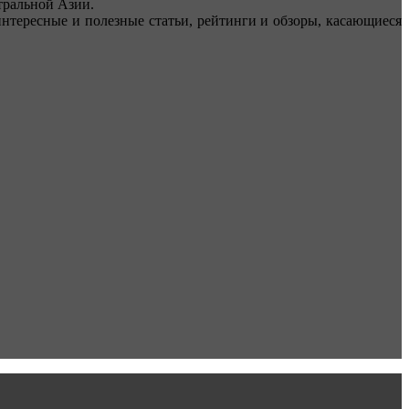
ральной Азии.
тересные и полезные статьи, рейтинги и обзоры, касающиеся