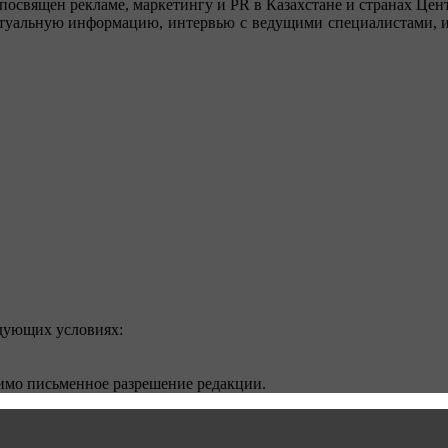
посвящен рекламе, маркетингу и PR в Казахстане и странах Цент
туальную информацию, интервью с ведущими специалистами, ин
едующих условиях:
димо письменное разрешение редакции.