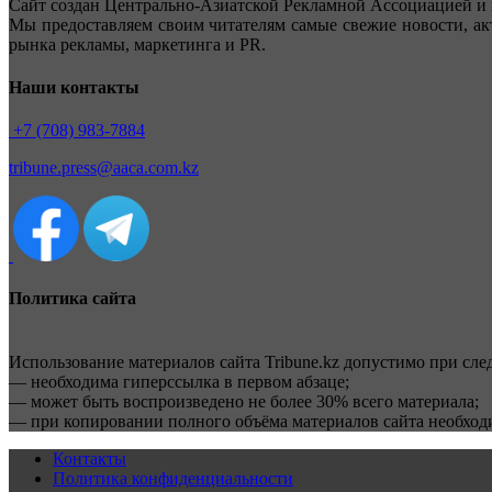
Сайт создан Центрально-Азиатской Рекламной Ассоциацией и 
Мы предоставляем своим читателям самые свежие новости, ак
рынка рекламы, маркетинга и PR.
Наши контакты
+7 (708) 983-7884
tribune.press@aaca.com.kz
Политика сайта
Использование материалов сайта Tribune.kz допустимо при сл
— необходима гиперссылка в первом абзаце;
— может быть воспроизведено не более 30% всего материала;
— при копировании полного объёма материалов сайта необхо
Контакты
Политика конфиденциальности