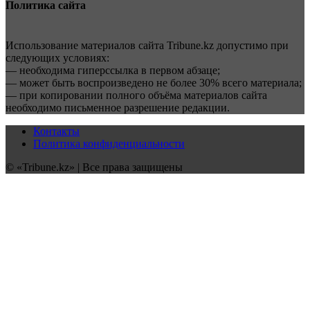
Политика сайта
Использование материалов сайта Tribune.kz допустимо при
следующих условиях:
— необходима гиперссылка в первом абзаце;
— может быть воспроизведено не более 30% всего материала;
— при копировании полного объёма материалов сайта
необходимо письменное разрешение редакции.
Контакты
Политика конфиденциальности
© «Tribune.kz» | Все права защищены