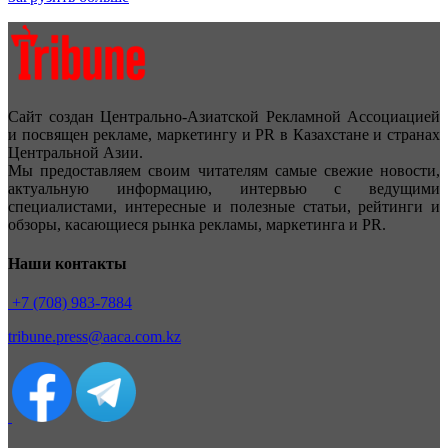
Сайт создан Центрально-Азиатской Рекламной Ассоциацией
и посвящен рекламе, маркетингу и PR в Казахстане и странах
Центральной Азии.
Мы предоставляем своим читателям самые свежие новости,
актуальную информацию, интервью с ведущими
специалистами, интересные и полезные статьи, рейтинги и
обзоры, касающиеся рынка рекламы, маркетинга и PR.
Наши контакты
+7 (708) 983-7884
tribune.press@aaca.com.kz