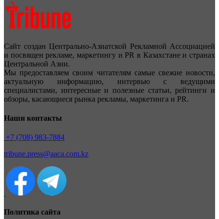
Сайт создан Центрально-Азиатской Рекламной Ассоциацией
и посвящен рекламе, маркетингу и PR в Казахстане и странах
Центральной Азии.
Мы предоставляем своим читателям самые свежие новости,
актуальную информацию, интервью с ведущими
специалистами, интересные и полезные статьи, рейтинги и
обзоры, касающиеся рынка рекламы, маркетинга и PR.
Наши контакты
+7 (708) 983-7884
tribune.press@aaca.com.kz
Политика сайта