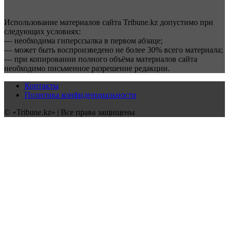
Использование материалов сайта Tribune.kz допустимо при
следующих условиях:
— необходима гиперссылка в первом абзаце;
— может быть воспроизведено не более 30% всего материала;
— при копировании полного объёма материалов сайта
необходимо письменное разрешение редакции.
Контакты
Политика конфиденциальности
© «Tribune.kz» | Все права защищены