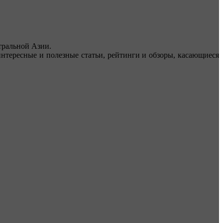
ральной Азии.
тересные и полезные статьи, рейтинги и обзоры, касающиеся