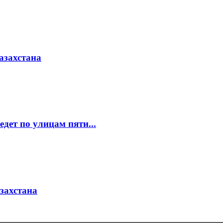
азахстана
едет по улицам пяти...
азахстана