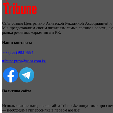
Сайт создан Центрально-Азиатской Рекламной Ассоциацией и 
Мы предоставляем своим читателям самые свежие новости, ак
рынка рекламы, маркетинга и PR.
Наши контакты
+7 (708) 983-7884
tribune.press@aaca.com.kz
Политика сайта
Использование материалов сайта Tribune.kz допустимо при сл
— необходима гиперссылка в первом абзаце;