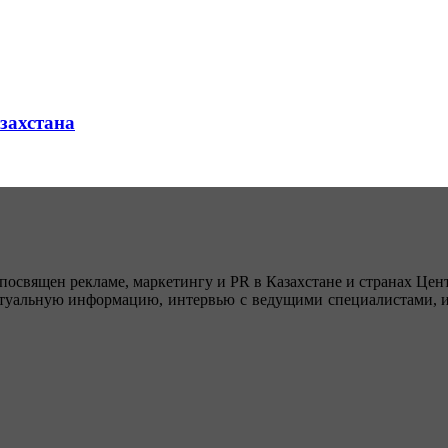
азахстана
посвящен рекламе, маркетингу и PR в Казахстане и странах Цент
туальную информацию, интервью с ведущими специалистами, ин