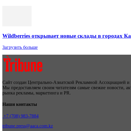
Wildberries открывает новые склады в городах К
Загрузить больше
Сайт создан Центрально-Азиатской Рекламной Ассоциацией и 
Мы предоставляем своим читателям самые свежие новости, ак
рынка рекламы, маркетинга и PR.
Наши контакты
+7 (708) 983-7884
tribune.press@aaca.com.kz