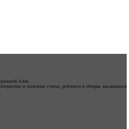
ральной Азии.
тересные и полезные статьи, рейтинги и обзоры, касающиеся