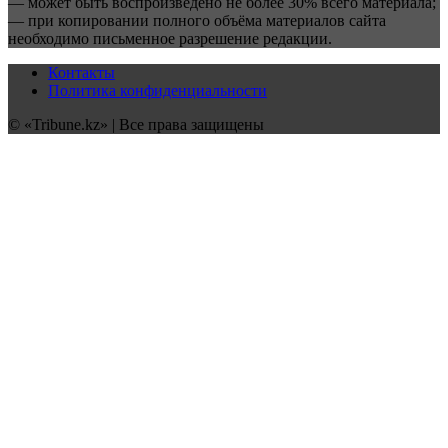
— может быть воспроизведено не более 30% всего материала;
— при копировании полного объёма материалов сайта
необходимо письменное разрешение редакции.
Контакты
Политика конфиденциальности
© «Tribune.kz» | Все права защищены