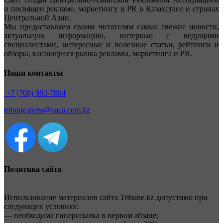
и посвящен рекламе, маркетингу и PR в Казахстане и странах
Центральной Азии.
Мы предоставляем своим читателям самые свежие новости,
актуальную информацию, интервью с ведущими
специалистами, интересные и полезные статьи, рейтинги и
обзоры, касающиеся рынка рекламы, маркетинга и PR.
Наши контакты
+7 (708) 983-7884
tribune.press@aaca.com.kz
Политика сайта
Использование материалов сайта Tribune.kz допустимо при
следующих условиях:
— необходима гиперссылка в первом абзаце;