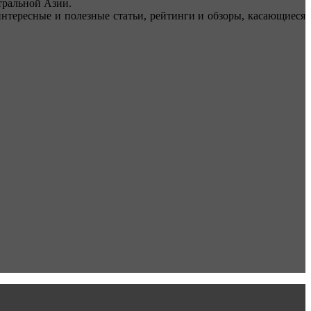
ральной Азии.
тересные и полезные статьи, рейтинги и обзоры, касающиеся