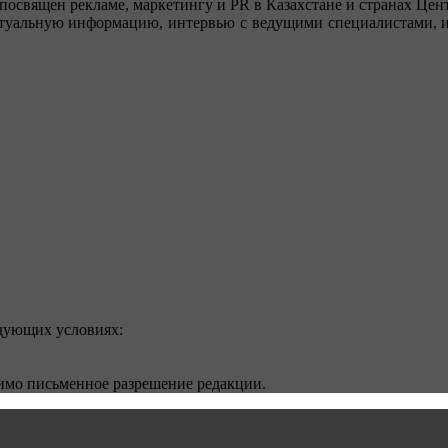
посвящен рекламе, маркетингу и PR в Казахстане и странах Цент
туальную информацию, интервью с ведущими специалистами, ин
едующих условиях:
димо письменное разрешение редакции.