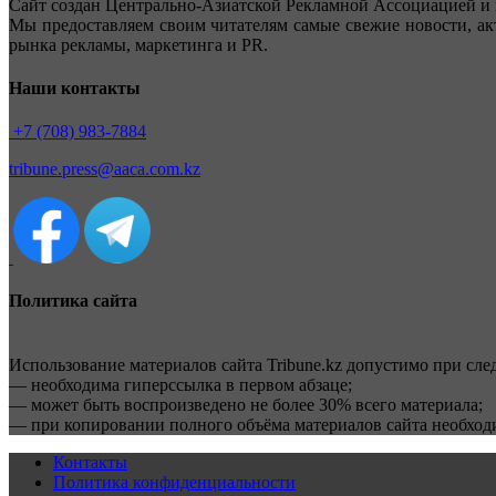
Сайт создан Центрально-Азиатской Рекламной Ассоциацией и 
Мы предоставляем своим читателям самые свежие новости, ак
рынка рекламы, маркетинга и PR.
Наши контакты
+7 (708) 983-7884
tribune.press@aaca.com.kz
Политика сайта
Использование материалов сайта Tribune.kz допустимо при сл
— необходима гиперссылка в первом абзаце;
— может быть воспроизведено не более 30% всего материала;
— при копировании полного объёма материалов сайта необхо
Контакты
Политика конфиденциальности