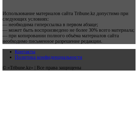
Использование материалов сайта Tribune.kz допустимо при
следующих условиях:
— необходима гиперссылка в первом абзаце;
— может быть воспроизведено не более 30% всего материала;
— при копировании полного объёма материалов сайта
необходимо письменное разрешение редакции.
Контакты
Политика конфиденциальности
© «Tribune.kz» | Все права защищены