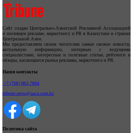
Сайт создан Центрально-Азиатской Рекламной Ассоциацией
и посвящен рекламе, маркетингу и PR в Казахстане и странах
Центральной Азии.
Мы предоставляем своим читателям самые свежие новости,
актуальную информацию, интервью с ведущими
специалистами, интересные и полезные статьи, рейтинги и
обзоры, касающиеся рынка рекламы, маркетинга и PR.
Наши контакты
+7 (708) 983-7884
tribune.press@aaca.com.kz
Политика сайта