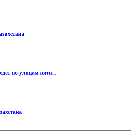
азахстана
едет по улицам пяти...
азахстана