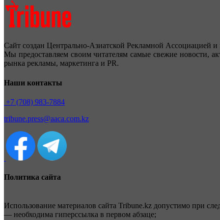
Сайт создан Центрально-Азиатской Рекламной Ассоциацией и 
Мы предоставляем своим читателям самые свежие новости, ак
рынка рекламы, маркетинга и PR.
Наши контакты
+7 (708) 983-7884
tribune.press@aaca.com.kz
Политика сайта
Использование материалов сайта Tribune.kz допустимо при сл
— необходима гиперссылка в первом абзаце;