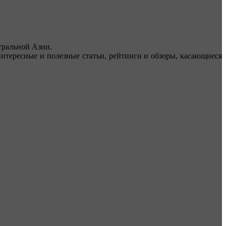
ральной Азии.
тересные и полезные статьи, рейтинги и обзоры, касающиеся