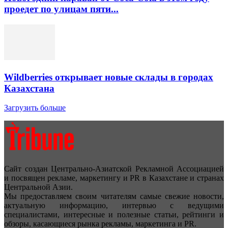
проедет по улицам пяти...
Wildberries открывает новые склады в городах
Казахстана
Загрузить больше
Сайт создан Центрально-Азиатской Рекламной Ассоциацией
и посвящен рекламе, маркетингу и PR в Казахстане и странах
Центральной Азии.
Мы предоставляем своим читателям самые свежие новости,
актуальную информацию, интервью с ведущими
специалистами, интересные и полезные статьи, рейтинги и
обзоры, касающиеся рынка рекламы, маркетинга и PR.