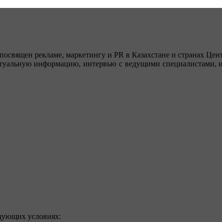
посвящен рекламе, маркетингу и PR в Казахстане и странах Цент
туальную информацию, интервью с ведущими специалистами, ин
едующих условиях: