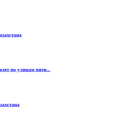
азахстана
едет по улицам пяти...
азахстана