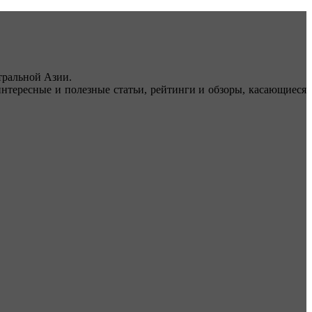
ральной Азии.
тересные и полезные статьи, рейтинги и обзоры, касающиеся