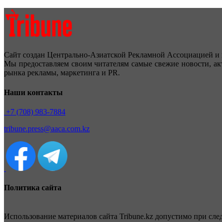
Сайт создан Центрально-Азиатской Рекламной Ассоциацией и 
Мы предоставляем своим читателям самые свежие новости, ак
рынка рекламы, маркетинга и PR.
Наши контакты
+7 (708) 983-7884
tribune.press@aaca.com.kz
Политика сайта
Использование материалов сайта Tribune.kz допустимо при сл