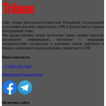
Сайт создан Центрально-Азиатской Рекламной Ассоциацией
и посвящен рекламе, маркетингу и PR в Казахстане и странах
Центральной Азии.
Мы предоставляем своим читателям самые свежие новости,
актуальную информацию, интервью с ведущими
специалистами, интересные и полезные статьи, рейтинги и
обзоры, касающиеся рынка рекламы, маркетинга и PR.
Наши контакты
+7 (708) 983-7884
tribune.press@aaca.com.kz
Политика сайта