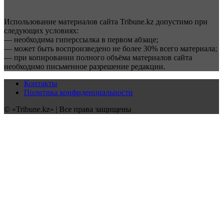
Использование материалов сайта Tribune.kz допустимо при
следующих условиях:
— необходима гиперссылка в первом абзаце;
— может быть воспроизведено не более 30% всего материала;
— при копировании полного объёма материалов сайта
необходимо письменное разрешение редакции.
Контакты
Политика конфиденциальности
© «Tribune.kz» | Все права защищены