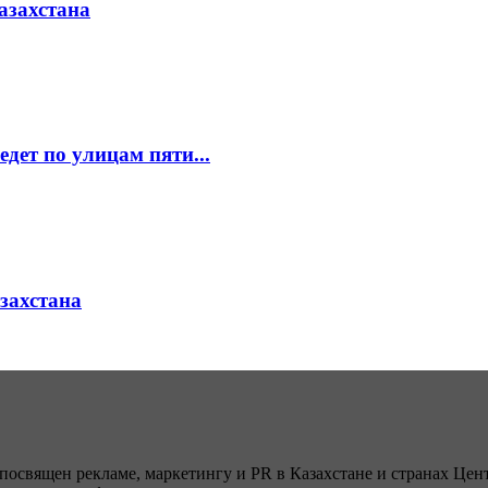
азахстана
едет по улицам пяти...
азахстана
посвящен рекламе, маркетингу и PR в Казахстане и странах Цент