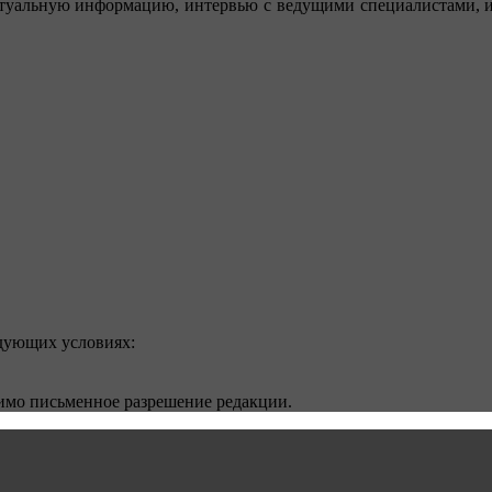
туальную информацию, интервью с ведущими специалистами, ин
едующих условиях:
димо письменное разрешение редакции.