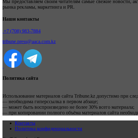
Мы предоставляем своим читателям самые свежие новости, ак
рынка рекламы, маркетинга и PR.
Наши контакты
+7 (708) 983-7884
tribune.press@aaca.com.kz
Политика сайта
Использование материалов сайта Tribune.kz допустимо при сл
— необходима гиперссылка в первом абзаце;
— может быть воспроизведено не более 30% всего материала;
— при копировании полного объёма материалов сайта необхо
Контакты
Политика конфиденциальности