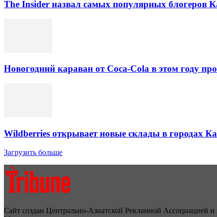
The Insider назвал самых популярных блогеров К
Новогодний караван от Coca-Cola в этом году про
Wildberries открывает новые склады в городах К
Загрузить больше
Сайт создан Центрально-Азиатской Рекламной Ассоциацией и 