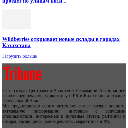
проедет по улицам пяти...
Wildberries открывает новые склады в городах
Казахстана
Загрузить больше
Сайт создан Центрально-Азиатской Рекламной Ассоциацией
и посвящен рекламе, маркетингу и PR в Казахстане и странах
Центральной Азии.
Мы предоставляем своим читателям самые свежие новости,
актуальную информацию, интервью с ведущими
специалистами, интересные и полезные статьи, рейтинги и
обзоры, касающиеся рынка рекламы, маркетинга и PR.