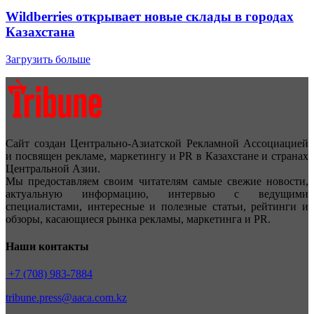
Wildberries открывает новые склады в городах
Казахстана
Загрузить больше
Сайт создан Центрально-Азиатской Рекламной Ассоциацией
и посвящен рекламе, маркетингу и PR в Казахстане и странах
Центральной Азии.
Мы предоставляем своим читателям самые свежие новости,
актуальную информацию, интервью с ведущими
специалистами, интересные и полезные статьи, рейтинги и
обзоры, касающиеся рынка рекламы, маркетинга и PR.
Наши контакты
+7 (708) 983-7884
tribune.press@aaca.com.kz