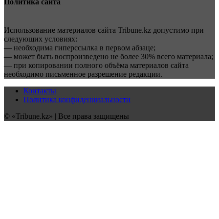
Политика сайта
Использование материалов сайта Tribune.kz допустимо при
следующих условиях:
— необходима гиперссылка в первом абзаце;
— может быть воспроизведено не более 30% всего материала;
— при копировании полного объёма материалов сайта
необходимо письменное разрешение редакции.
Контакты
Политика конфиденциальности
© «Tribune.kz» | Все права защищены