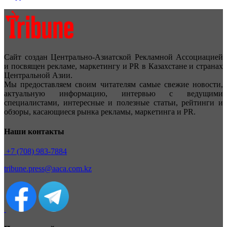
Сайт создан Центрально-Азиатской Рекламной Ассоциацией
и посвящен рекламе, маркетингу и PR в Казахстане и странах
Центральной Азии.
Мы предоставляем своим читателям самые свежие новости,
актуальную информацию, интервью с ведущими
специалистами, интересные и полезные статьи, рейтинги и
обзоры, касающиеся рынка рекламы, маркетинга и PR.
Наши контакты
+7 (708) 983-7884
tribune.press@aaca.com.kz