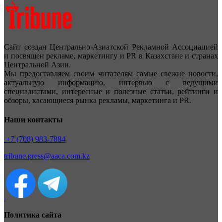
Сайт создан Центрально-Азиатской Рекламной Ассоциацией
и посвящен рекламе, маркетингу и PR в Казахстане и странах
Центральной Азии.
Мы предоставляем своим читателям самые свежие новости,
актуальную информацию, интервью с ведущими
специалистами, интересные и полезные статьи, рейтинги и
обзоры, касающиеся рынка рекламы, маркетинга и PR.
Наши контакты
+7 (708) 983-7884
tribune.press@aaca.com.kz
Политика сайта