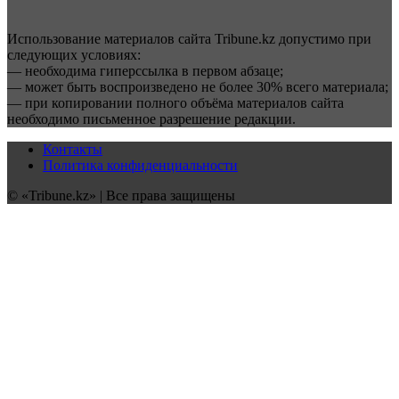
Использование материалов сайта Tribune.kz допустимо при
следующих условиях:
— необходима гиперссылка в первом абзаце;
— может быть воспроизведено не более 30% всего материала;
— при копировании полного объёма материалов сайта
необходимо письменное разрешение редакции.
Контакты
Политика конфиденциальности
© «Tribune.kz» | Все права защищены