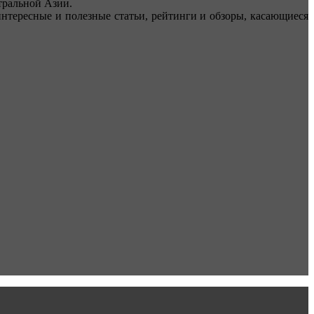
ральной Азии.
тересные и полезные статьи, рейтинги и обзоры, касающиеся