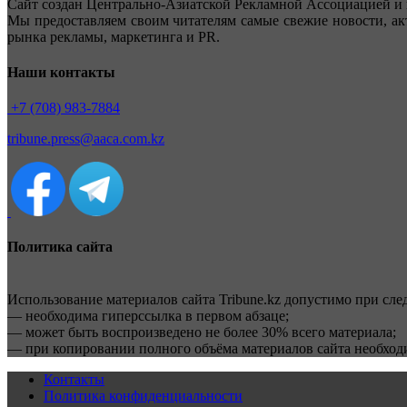
Сайт создан Центрально-Азиатской Рекламной Ассоциацией и 
Мы предоставляем своим читателям самые свежие новости, ак
рынка рекламы, маркетинга и PR.
Наши контакты
+7 (708) 983-7884
tribune.press@aaca.com.kz
Политика сайта
Использование материалов сайта Tribune.kz допустимо при сл
— необходима гиперссылка в первом абзаце;
— может быть воспроизведено не более 30% всего материала;
— при копировании полного объёма материалов сайта необхо
Контакты
Политика конфиденциальности