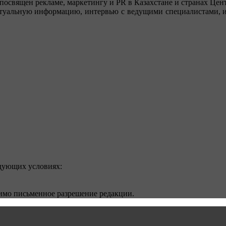
посвящен рекламе, маркетингу и PR в Казахстане и странах Цент
туальную информацию, интервью с ведущими специалистами, ин
едующих условиях:
димо письменное разрешение редакции.