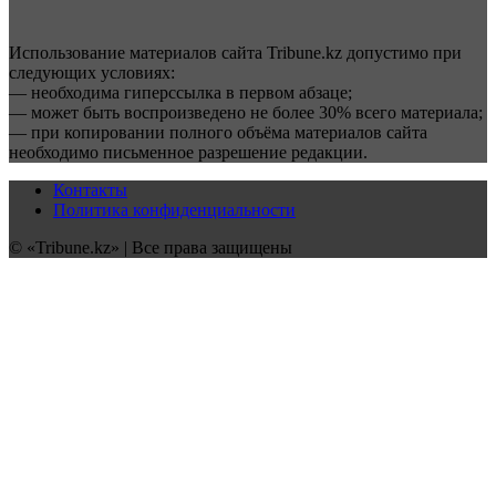
Использование материалов сайта Tribune.kz допустимо при
следующих условиях:
— необходима гиперссылка в первом абзаце;
— может быть воспроизведено не более 30% всего материала;
— при копировании полного объёма материалов сайта
необходимо письменное разрешение редакции.
Контакты
Политика конфиденциальности
© «Tribune.kz» | Все права защищены