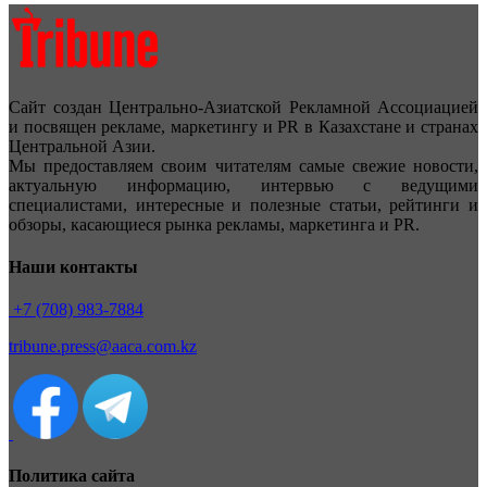
Сайт создан Центрально-Азиатской Рекламной Ассоциацией
и посвящен рекламе, маркетингу и PR в Казахстане и странах
Центральной Азии.
Мы предоставляем своим читателям самые свежие новости,
актуальную информацию, интервью с ведущими
специалистами, интересные и полезные статьи, рейтинги и
обзоры, касающиеся рынка рекламы, маркетинга и PR.
Наши контакты
+7 (708) 983-7884
tribune.press@aaca.com.kz
Политика сайта