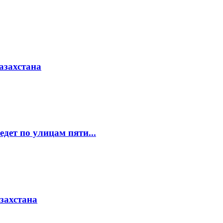
азахстана
едет по улицам пяти...
азахстана