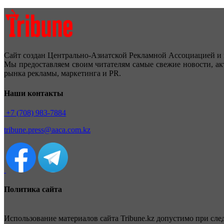
Сайт создан Центрально-Азиатской Рекламной Ассоциацией и 
Мы предоставляем своим читателям самые свежие новости, ак
рынка рекламы, маркетинга и PR.
Наши контакты
+7 (708) 983-7884
tribune.press@aaca.com.kz
Политика сайта
Использование материалов сайта Tribune.kz допустимо при сл