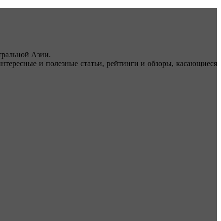
ральной Азии.
тересные и полезные статьи, рейтинги и обзоры, касающиеся