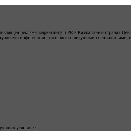
посвящен рекламе, маркетингу и PR в Казахстане и странах Цент
туальную информацию, интервью с ведущими специалистами, ин
едующих условиях: