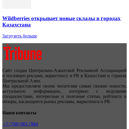
Wildberries открывает новые склады в городах
Казахстана
Загрузить больше
Сайт создан Центрально-Азиатской Рекламной Ассоциацией
и посвящен рекламе, маркетингу и PR в Казахстане и странах
Центральной Азии.
Мы предоставляем своим читателям самые свежие новости,
актуальную информацию, интервью с ведущими
специалистами, интересные и полезные статьи, рейтинги и
обзоры, касающиеся рынка рекламы, маркетинга и PR.
Наши контакты
+7 (708) 983-7884