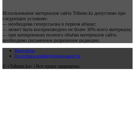
Использование материалов сайта Tribune.kz допустимо при
следующих условиях:
— необходима гиперссылка в первом абзаце;
— может быть воспроизведено не более 30% всего материала;
— при копировании полного объёма материалов сайта
необходимо письменное разрешение редакции.
Контакты
Политика конфиденциальности
© «Tribune.kz» | Все права защищены