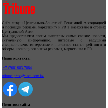
Сайт создан Центрально-Азиатской Рекламной Ассоциацией
и посвящен рекламе, маркетингу и PR в Казахстане и странах
Центральной Азии.
Мы предоставляем своим читателям самые свежие новости,
актуальную информацию, интервью с ведущими
специалистами, интересные и полезные статьи, рейтинги и
обзоры, касающиеся рынка рекламы, маркетинга и PR.
Наши контакты
+7 (708) 983-7884
tribune.press@aaca.com.kz
Политика сайта