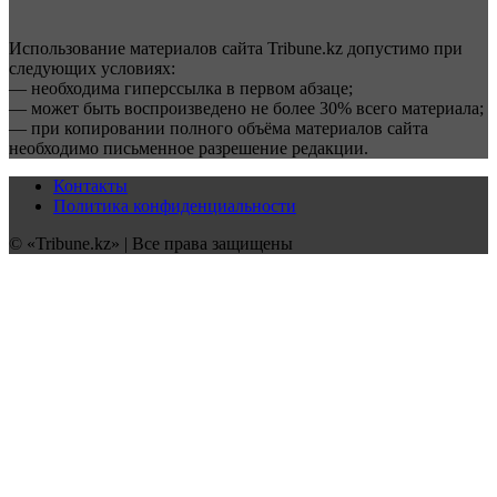
Использование материалов сайта Tribune.kz допустимо при
следующих условиях:
— необходима гиперссылка в первом абзаце;
— может быть воспроизведено не более 30% всего материала;
— при копировании полного объёма материалов сайта
необходимо письменное разрешение редакции.
Контакты
Политика конфиденциальности
© «Tribune.kz» | Все права защищены