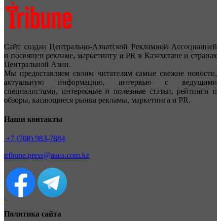
Сайт создан Центрально-Азиатской Рекламной Ассоциацией
и посвящен рекламе, маркетингу и PR в Казахстане и странах
Центральной Азии.
Мы предоставляем своим читателям самые свежие новости,
актуальную информацию, интервью с ведущими
специалистами, интересные и полезные статьи, рейтинги и
обзоры, касающиеся рынка рекламы, маркетинга и PR.
Наши контакты
+7 (708) 983-7884
tribune.press@aaca.com.kz
Политика сайта