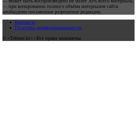
— может быть воспроизведено не более 30% всего материала;
— при копировании полного объёма материалов сайта
необходимо письменное разрешение редакции.
Контакты
Политика конфиденциальности
© «Tribune.kz» | Все права защищены