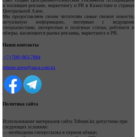
и посвящен рекламе, маркетингу и PR в Казахстане и странах
Центральной Азии.
Мы предоставляем своим читателям самые свежие новости,
актуальную информацию, интервью с ведущими
специалистами, интересные и полезные статьи, рейтинги и
обзоры, касающиеся рынка рекламы, маркетинга и PR.
Наши контакты
+7 (708) 983-7884
tribune.press@aaca.com.kz
Политика сайта
Использование материалов сайта Tribune.kz допустимо при
следующих условиях:
— необходима гиперссылка в первом абзаце;