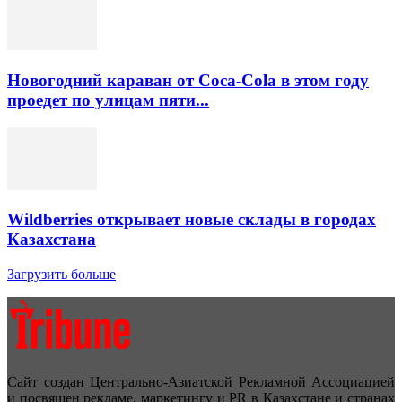
Новогодний караван от Coca-Cola в этом году
проедет по улицам пяти...
Wildberries открывает новые склады в городах
Казахстана
Загрузить больше
Сайт создан Центрально-Азиатской Рекламной Ассоциацией
и посвящен рекламе, маркетингу и PR в Казахстане и странах