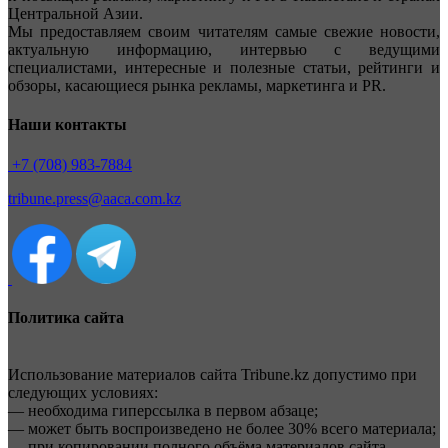
Центральной Азии.
Мы предоставляем своим читателям самые свежие новости,
актуальную информацию, интервью с ведущими
специалистами, интересные и полезные статьи, рейтинги и
обзоры, касающиеся рынка рекламы, маркетинга и PR.
Наши контакты
+7 (708) 983-7884
tribune.press@aaca.com.kz
Политика сайта
Использование материалов сайта Tribune.kz допустимо при
следующих условиях:
— необходима гиперссылка в первом абзаце;
— может быть воспроизведено не более 30% всего материала;
— при копировании полного объёма материалов сайта