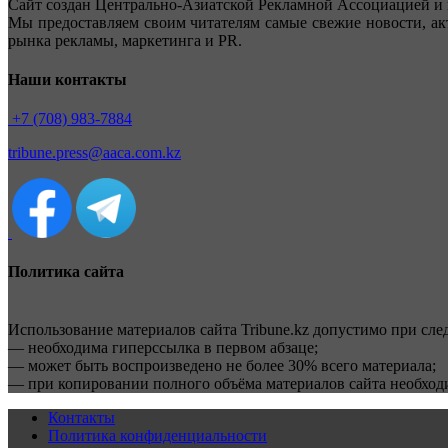
Сайт создан Центрально-Азиатской Рекламной Ассоциацией и 
Мы предоставляем своим читателям самые свежие новости, ак
рынка рекламы, маркетинга и PR.
Наши контакты
+7 (708) 983-7884
tribune.press@aaca.com.kz
Политика сайта
Использование материалов сайта Tribune.kz допустимо при сл
— необходима гиперссылка в первом абзаце;
— может быть воспроизведено не более 30% всего материала;
— при копировании полного объёма материалов сайта необхо
Контакты
Политика конфиденциальности