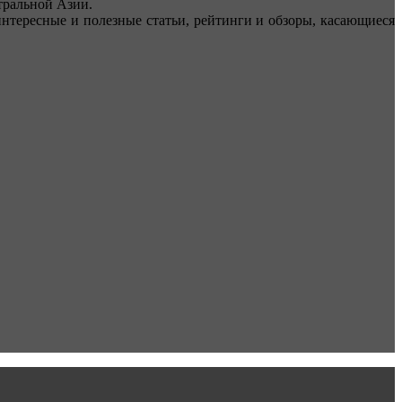
ральной Азии.
тересные и полезные статьи, рейтинги и обзоры, касающиеся