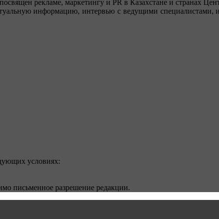
посвящен рекламе, маркетингу и PR в Казахстане и странах Цент
туальную информацию, интервью с ведущими специалистами, ин
едующих условиях:
димо письменное разрешение редакции.