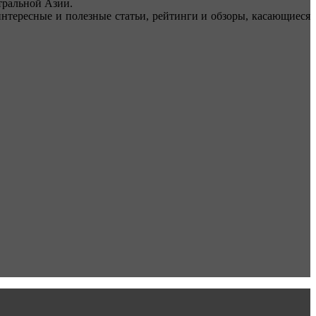
ральной Азии.
тересные и полезные статьи, рейтинги и обзоры, касающиеся