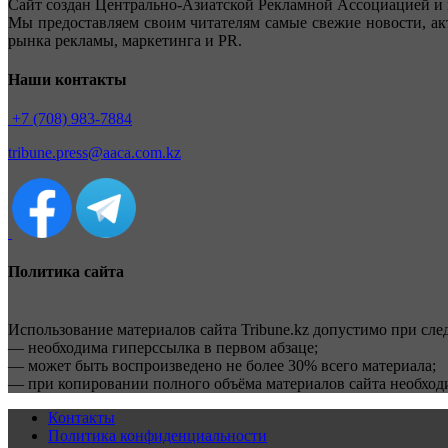
Сайт создан Центрально-Азиатской Рекламной Ассоциацией и 
Мы предоставляем своим читателям самые свежие новости, ак
рынка рекламы, маркетинга и PR.
Наши контакты
+7 (708) 983-7884
tribune.press@aaca.com.kz
Политика сайта
Использование материалов сайта Tribune.kz допустимо при сл
— необходима гиперссылка в первом абзаце;
— может быть воспроизведено не более 30% всего материала;
— при копировании полного объёма материалов сайта необхо
Контакты
Политика конфиденциальности