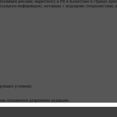
посвящен рекламе, маркетингу и PR в Казахстане и странах Цент
туальную информацию, интервью с ведущими специалистами, ин
едующих условиях:
димо письменное разрешение редакции.