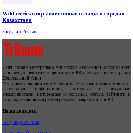
Wildberries открывает новые склады в городах
Казахстана
Загрузить больше
Сайт создан Центрально-Азиатской Рекламной Ассоциацией
и посвящен рекламе, маркетингу и PR в Казахстане и странах
Центральной Азии.
Мы предоставляем своим читателям самые свежие новости,
актуальную информацию, интервью с ведущими
специалистами, интересные и полезные статьи, рейтинги и
обзоры, касающиеся рынка рекламы, маркетинга и PR.
Наши контакты
+7 (708) 983-7884
tribune.press@aaca.com.kz