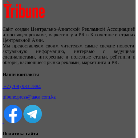
Сайт создан Центрально-Азиатской Рекламной Ассоциацией
и посвящен рекламе, маркетингу и PR в Казахстане и странах
Центральной Азии.
Мы предоставляем своим читателям самые свежие новости,
актуальную информацию, интервью с ведущими
специалистами, интересные и полезные статьи, рейтинги и
обзоры, касающиеся рынка рекламы, маркетинга и PR.
Наши контакты
+7 (708) 983-7884
tribune.press@aaca.com.kz
Политика сайта