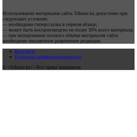
Использование материалов сайта Tribune.kz допустимо при
следующих условиях:
— необходима гиперссылка в первом абзаце;
— может быть воспроизведено не более 30% всего материала;
— при копировании полного объёма материалов сайта
необходимо письменное разрешение редакции.
Контакты
Политика конфиденциальности
© «Tribune.kz» | Все права защищены