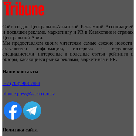
Сайт создан Центрально-Азиатской Рекламной Ассоциацией
и посвящен рекламе, маркетингу и PR в Казахстане и странах
Центральной Азии.
Мы предоставляем своим читателям самые свежие новости,
актуальную информацию, интервью с ведущими
специалистами, интересные и полезные статьи, рейтинги и
обзоры, касающиеся рынка рекламы, маркетинга и PR.
Наши контакты
+7 (708) 983-7884
tribune.press@aaca.com.kz
Политика сайта