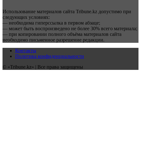
Использование материалов сайта Tribune.kz допустимо при
следующих условиях:
— необходима гиперссылка в первом абзаце;
— может быть воспроизведено не более 30% всего материала;
— при копировании полного объёма материалов сайта
необходимо письменное разрешение редакции.
Контакты
Политика конфиденциальности
© «Tribune.kz» | Все права защищены