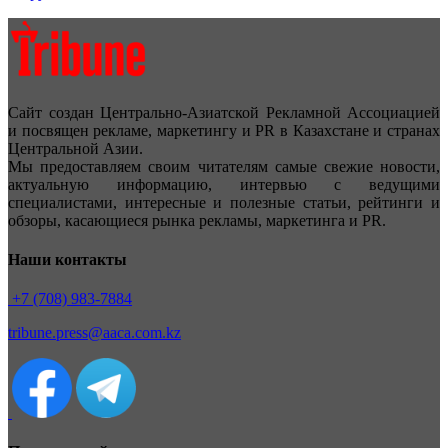
Сайт создан Центрально-Азиатской Рекламной Ассоциацией
и посвящен рекламе, маркетингу и PR в Казахстане и странах
Центральной Азии.
Мы предоставляем своим читателям самые свежие новости,
актуальную информацию, интервью с ведущими
специалистами, интересные и полезные статьи, рейтинги и
обзоры, касающиеся рынка рекламы, маркетинга и PR.
Наши контакты
+7 (708) 983-7884
tribune.press@aaca.com.kz