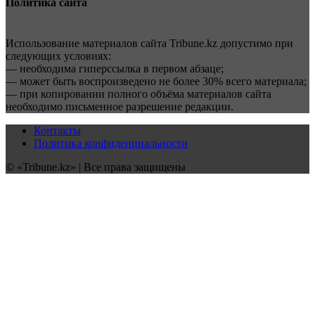
Политика сайта
Использование материалов сайта Tribune.kz допустимо при
следующих условиях:
— необходима гиперссылка в первом абзаце;
— может быть воспроизведено не более 30% всего материала;
— при копировании полного объёма материалов сайта
необходимо письменное разрешение редакции.
Контакты
Политика конфиденциальности
© «Tribune.kz» | Все права защищены