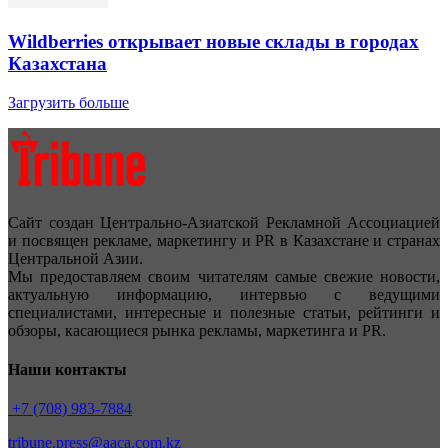
Wildberries открывает новые склады в городах
Казахстана
Загрузить больше
Сайт создан Центрально-Азиатской Рекламной Ассоциацией
и посвящен рекламе, маркетингу и PR в Казахстане и странах
Центральной Азии.
Мы предоставляем своим читателям самые свежие новости,
актуальную информацию, интервью с ведущими
специалистами, интересные и полезные статьи, рейтинги и
обзоры, касающиеся рынка рекламы, маркетинга и PR.
Наши контакты
+7 (708) 983-7884
tribune.press@aaca.com.kz