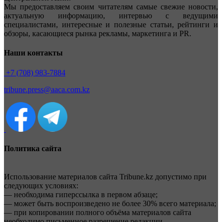
Мы предоставляем своим читателям самые свежие новости,
актуальную информацию, интервью с ведущими
специалистами, интересные и полезные статьи, рейтинги и
обзоры, касающиеся рынка рекламы, маркетинга и PR.
Наши контакты
+7 (708) 983-7884
tribune.press@aaca.com.kz
Политика сайта
Использование материалов сайта Tribune.kz допустимо при
следующих условиях:
— необходима гиперссылка в первом абзаце;
— может быть воспроизведено не более 30% всего материала;
— при копировании полного объёма материалов сайта
необходимо письменное разрешение редакции.