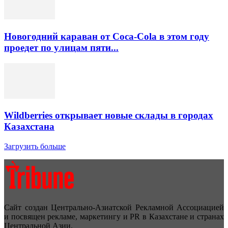
Новогодний караван от Coca-Cola в этом году
проедет по улицам пяти...
Wildberries открывает новые склады в городах
Казахстана
Загрузить больше
Сайт создан Центрально-Азиатской Рекламной Ассоциацией
и посвящен рекламе, маркетингу и PR в Казахстане и странах
Центральной Азии.