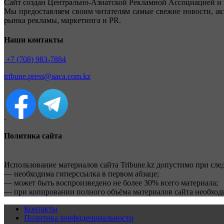
Сайт создан Центрально-Азиатской Рекламной Ассоциацией и 
Мы предоставляем своим читателям самые свежие новости, ак
рынка рекламы, маркетинга и PR.
Наши контакты
+7 (708) 983-7884
tribune.press@aaca.com.kz
Политика сайта
Использование материалов сайта Tribune.kz допустимо при сл
— необходима гиперссылка в первом абзаце;
— может быть воспроизведено не более 30% всего материала;
— при копировании полного объёма материалов сайта необхо
Контакты
Политика конфиденциальности