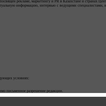
посвящен рекламе, маркетингу и PR в Казахстане и странах Цент
туальную информацию, интервью с ведущими специалистами, ин
едующих условиях:
димо письменное разрешение редакции.