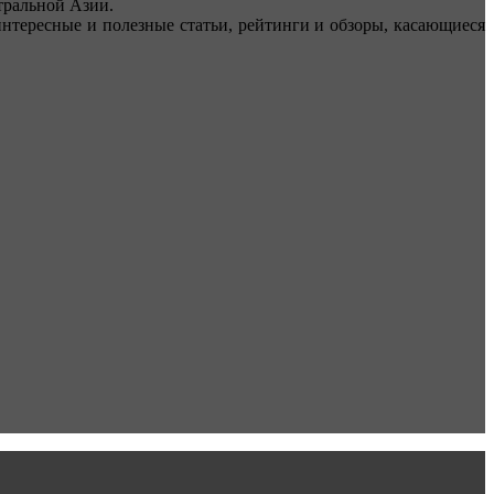
ральной Азии.
тересные и полезные статьи, рейтинги и обзоры, касающиеся