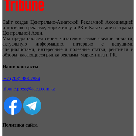
Сайт создан Центрально-Азиатской Рекламной Ассоциацией
и посвящен рекламе, маркетингу и PR в Казахстане и странах
Центральной Азии.
Мы предоставляем своим читателям самые свежие новости,
актуальную информацию, интервью с ведущими
специалистами, интересные и полезные статьи, рейтинги и
обзоры, касающиеся рынка рекламы, маркетинга и PR.
Наши контакты
+7 (708) 983-7884
tribune.press@aaca.com.kz
Политика сайта