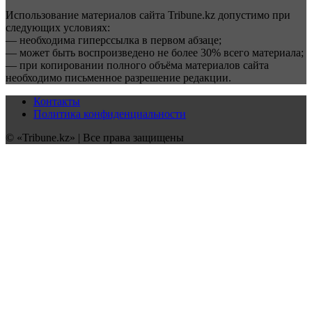
Использование материалов сайта Tribune.kz допустимо при
следующих условиях:
— необходима гиперссылка в первом абзаце;
— может быть воспроизведено не более 30% всего материала;
— при копировании полного объёма материалов сайта
необходимо письменное разрешение редакции.
Контакты
Политика конфиденциальности
© «Tribune.kz» | Все права защищены