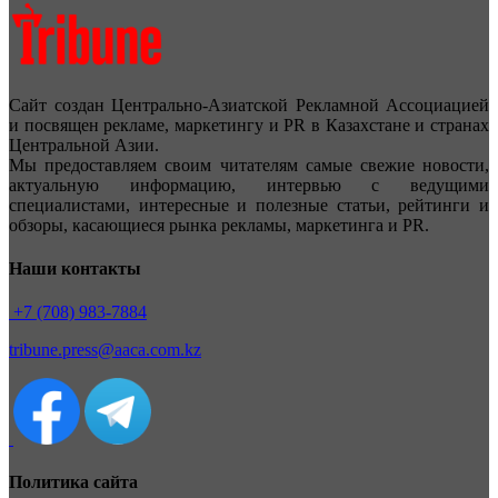
Сайт создан Центрально-Азиатской Рекламной Ассоциацией
и посвящен рекламе, маркетингу и PR в Казахстане и странах
Центральной Азии.
Мы предоставляем своим читателям самые свежие новости,
актуальную информацию, интервью с ведущими
специалистами, интересные и полезные статьи, рейтинги и
обзоры, касающиеся рынка рекламы, маркетинга и PR.
Наши контакты
+7 (708) 983-7884
tribune.press@aaca.com.kz
Политика сайта