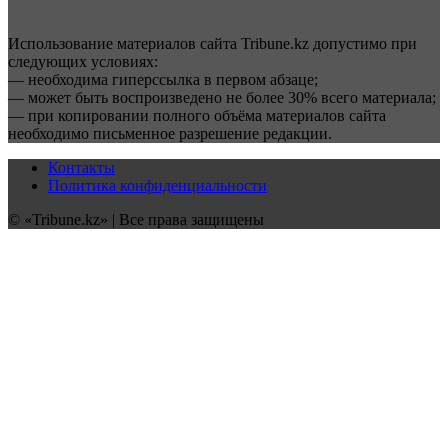
Использование материалов сайта Tribune.kz допустимо при
следующих условиях:
— необходима гиперссылка в первом абзаце;
— может быть воспроизведено не более 30% всего материала;
— при копировании полного объёма материалов сайта
необходимо письменное разрешение редакции.
Контакты
Политика конфиденциальности
© «Tribune.kz» | Все права защищены