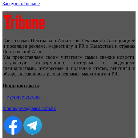
Загрузить больше
Сайт создан Центрально-Азиатской Рекламной Ассоциацией
и посвящен рекламе, маркетингу и PR в Казахстане и странах
Центральной Азии.
Мы предоставляем своим читателям самые свежие новости,
актуальную информацию, интервью с ведущими
специалистами, интересные и полезные статьи, рейтинги и
обзоры, касающиеся рынка рекламы, маркетинга и PR.
Наши контакты
+7 (708) 983-7884
tribune.press@aaca.com.kz