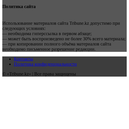
Политика сайта
Использование материалов сайта Tribune.kz допустимо при
следующих условиях:
— необходима гиперссылка в первом абзаце;
— может быть воспроизведено не более 30% всего материала;
— при копировании полного объёма материалов сайта
необходимо письменное разрешение редакции.
Контакты
Политика конфиденциальности
© «Tribune.kz» | Все права защищены