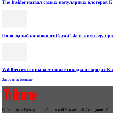
The Insider назвал самых популярных блогеров К
Новогодний караван от Coca-Cola в этом году про
Wildberries открывает новые склады в городах К
Загрузить больше
Сайт создан Центрально-Азиатской Рекламной Ассоциацией и 