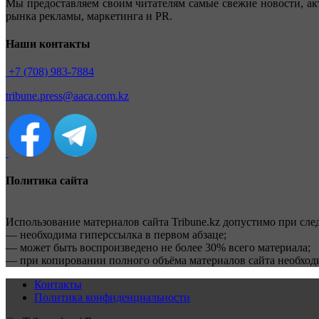
Мы предоставляем своим читателям самые свежие новости, ак
рынка рекламы, маркетинга и PR.
Наши контакты
+7 (708) 983-7884
tribune.press@aaca.com.kz
Политика сайта
Использование материалов сайта Tribune.kz допустимо при сл
— необходима гиперссылка в первом абзаце;
— может быть воспроизведено не более 30% всего материала;
— при копировании полного объёма материалов сайта необхо
Контакты
Политика конфиденциальности