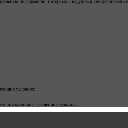
туальную информацию, интервью с ведущими специалистами, ин
едующих условиях:
димо письменное разрешение редакции.