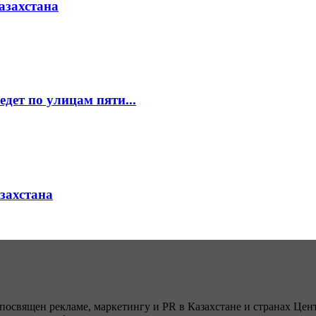
азахстана
едет по улицам пяти...
азахстана
посвящен рекламе, маркетингу и PR в Казахстане и странах Цент