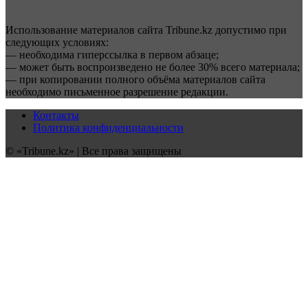
Использование материалов сайта Tribune.kz допустимо при
следующих условиях:
— необходима гиперссылка в первом абзаце;
— может быть воспроизведено не более 30% всего материала;
— при копировании полного объёма материалов сайта
необходимо письменное разрешение редакции.
Контакты
Политика конфиденциальности
© «Tribune.kz» | Все права защищены