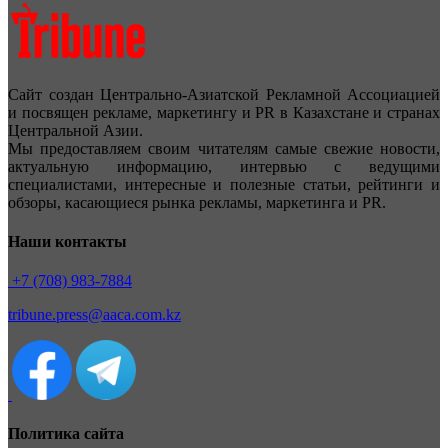
Сайт создан Центрально-Азиатской Рекламной Ассоциацией
и посвящен рекламе, маркетингу и PR в Казахстане и странах
Центральной Азии.
Мы предоставляем своим читателям самые свежие новости,
актуальную информацию, интервью с ведущими
специалистами, интересные и полезные статьи, рейтинги и
обзоры, касающиеся рынка рекламы, маркетинга и PR.
Наши контакты
+7 (708) 983-7884
tribune.press@aaca.com.kz
Политика сайта