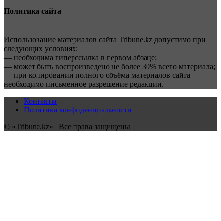
Политика сайта
Использование материалов сайта Tribune.kz допустимо при
следующих условиях:
— необходима гиперссылка в первом абзаце;
— может быть воспроизведено не более 30% всего материала;
— при копировании полного объёма материалов сайта
необходимо письменное разрешение редакции.
Контакты
Политика конфиденциальности
© «Tribune.kz» | Все права защищены