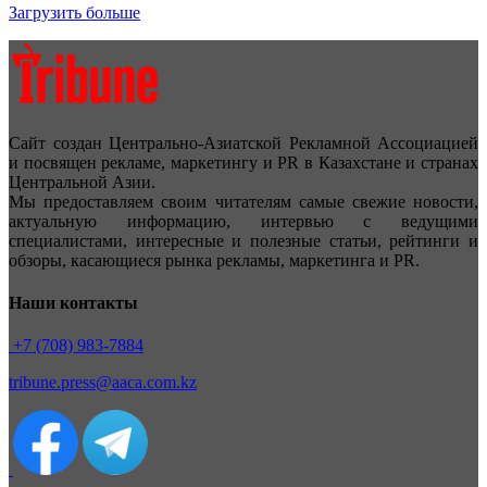
Загрузить больше
Сайт создан Центрально-Азиатской Рекламной Ассоциацией
и посвящен рекламе, маркетингу и PR в Казахстане и странах
Центральной Азии.
Мы предоставляем своим читателям самые свежие новости,
актуальную информацию, интервью с ведущими
специалистами, интересные и полезные статьи, рейтинги и
обзоры, касающиеся рынка рекламы, маркетинга и PR.
Наши контакты
+7 (708) 983-7884
tribune.press@aaca.com.kz