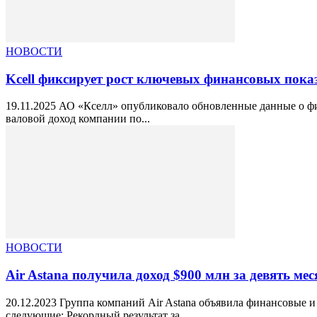
НОВОСТИ
Kcell фиксирует рост ключевых финансовых показ
19.11.2025 АО «Кселл» опубликовало обновленные данные о фи
валовой доход компании по...
НОВОСТИ
Air Astana получила доход $900 млн за девять мес
20.12.2023 Группа компаний Air Astana объявила финансовые 
следующие: Рекордный результат за...