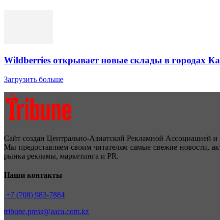
Wildberries открывает новые склады в городах К
Загрузить больше
Сайт создан Центрально-Азиатской Рекламной Ассоциацией и 
Мы предоставляем своим читателям самые свежие новости, ак
рынка рекламы, маркетинга и PR.
Наши контакты
+7 (708) 983-7884
tribune.press@aaca.com.kz