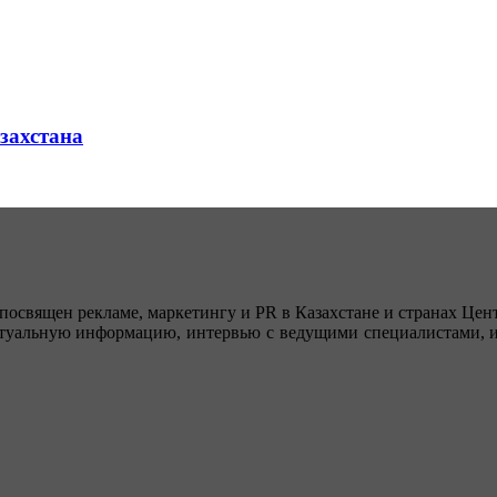
азахстана
посвящен рекламе, маркетингу и PR в Казахстане и странах Цент
туальную информацию, интервью с ведущими специалистами, ин