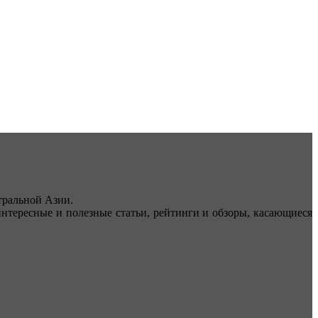
ральной Азии.
тересные и полезные статьи, рейтинги и обзоры, касающиеся