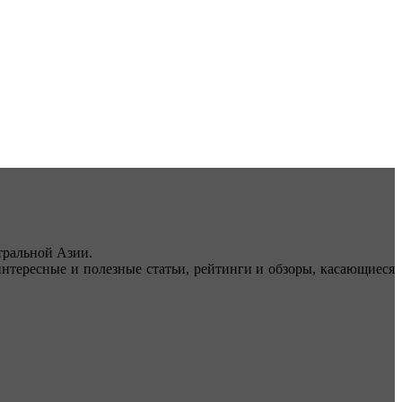
ральной Азии.
тересные и полезные статьи, рейтинги и обзоры, касающиеся