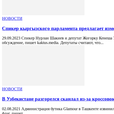
НОВОСТИ
Спикер кыргызского парламента предлагает изм
29.09.2023 Спикер Нурлан Шакиев и депутат Жогорку Кенеша 
обсуждение, пишет kaktus.media. Депутаты считают, что...
НОВОСТИ
В Узбекистане разгорелся скандал из-за кроссов
02.08.2021 Администрация бутика Glamour в Ташкенте извинила
флаг, пишет...