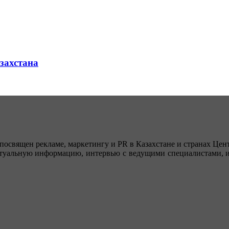
азахстана
посвящен рекламе, маркетингу и PR в Казахстане и странах Цент
туальную информацию, интервью с ведущими специалистами, ин