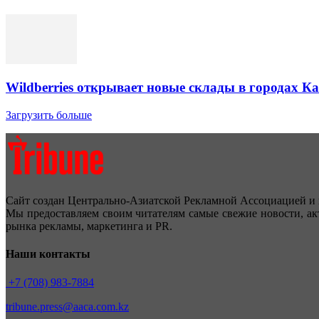
Wildberries открывает новые склады в городах К
Загрузить больше
Сайт создан Центрально-Азиатской Рекламной Ассоциацией и 
Мы предоставляем своим читателям самые свежие новости, ак
рынка рекламы, маркетинга и PR.
Наши контакты
+7 (708) 983-7884
tribune.press@aaca.com.kz