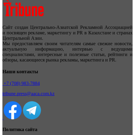
Сайт создан Центрально-Азиатской Рекламной Ассоциацией
и посвящен рекламе, маркетингу и PR в Казахстане и странах
Центральной Азии.
Мы предоставляем своим читателям самые свежие новости,
актуальную информацию, интервью с ведущими
специалистами, интересные и полезные статьи, рейтинги и
обзоры, касающиеся рынка рекламы, маркетинга и PR.
Наши контакты
+7 (708) 983-7884
tribune.press@aaca.com.kz
Политика сайта