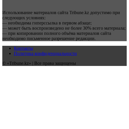
Использование материалов сайта Tribune.kz допустимо при
следующих условиях:
— необходима гиперссылка в первом абзаце;
— может быть воспроизведено не более 30% всего материала;
— при копировании полного объёма материалов сайта
необходимо письменное разрешение редакции.
Контакты
Политика конфиденциальности
© «Tribune.kz» | Все права защищены