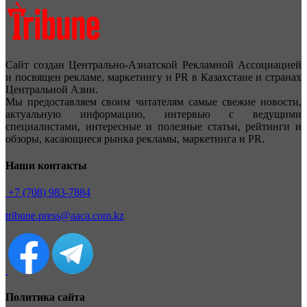
Сайт создан Центрально-Азиатской Рекламной Ассоциацией
и посвящен рекламе, маркетингу и PR в Казахстане и странах
Центральной Азии.
Мы предоставляем своим читателям самые свежие новости,
актуальную информацию, интервью с ведущими
специалистами, интересные и полезные статьи, рейтинги и
обзоры, касающиеся рынка рекламы, маркетинга и PR.
Наши контакты
+7 (708) 983-7884
tribune.press@aaca.com.kz
Политика сайта