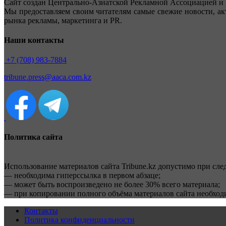
Сайт создан Центрально-Азиатской Рекламной Ассоциацией и 
Мы предоставляем своим читателям самые свежие новости, ак
рынка рекламы, маркетинга и PR.
Наши контакты
+7 (708) 983-7884
tribune.press@aaca.com.kz
Политика сайта
Использование материалов сайта Tribune.kz допустимо при сл
— необходима гиперссылка в первом абзаце;
— может быть воспроизведено не более 30% всего материала;
— при копировании полного объёма материалов сайта необхо
Контакты
Политика конфиденциальности