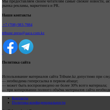
Мы предоставляем своим читателям самые свежие новости, ак
рынка рекламы, маркетинга и PR.
Наши контакты
+7 (708) 983-7884
tribune.press@aaca.com.kz
Политика сайта
Использование материалов сайта Tribune.kz допустимо при сл
— необходима гиперссылка в первом абзаце;
— может быть воспроизведено не более 30% всего материала;
— при копировании полного объёма материалов сайта необхо
Контакты
Политика конфиденциальности