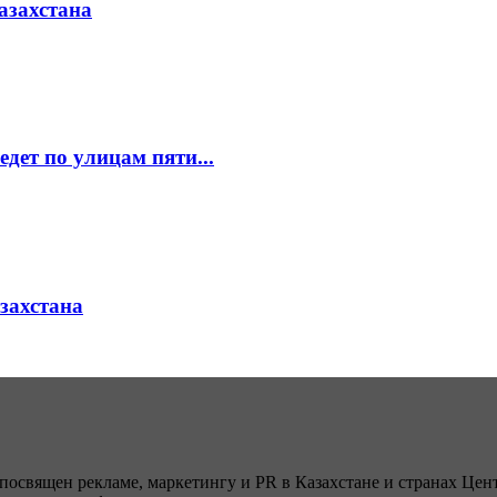
азахстана
едет по улицам пяти...
азахстана
посвящен рекламе, маркетингу и PR в Казахстане и странах Цент