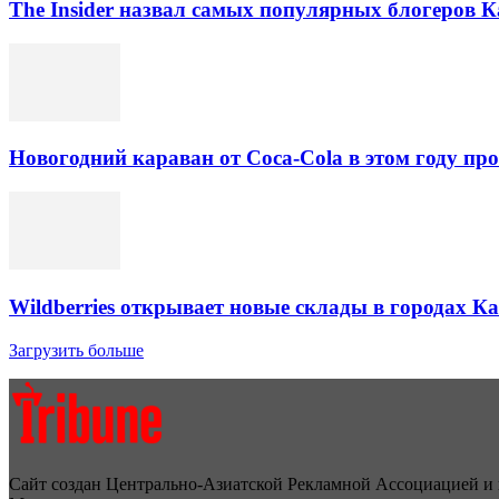
The Insider назвал самых популярных блогеров К
Новогодний караван от Coca-Cola в этом году про
Wildberries открывает новые склады в городах К
Загрузить больше
Сайт создан Центрально-Азиатской Рекламной Ассоциацией и 