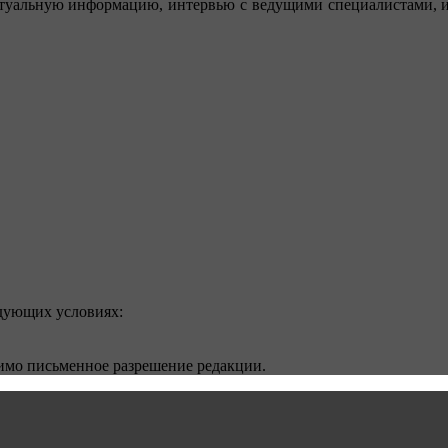
туальную информацию, интервью с ведущими специалистами, ин
едующих условиях:
димо письменное разрешение редакции.